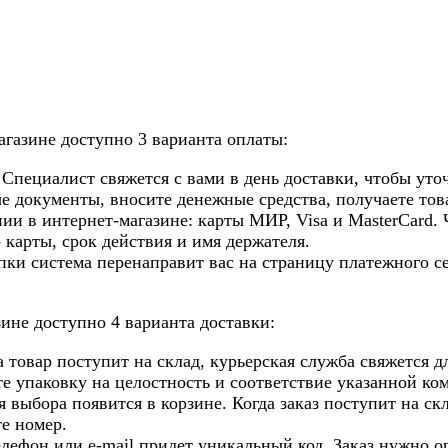
газине доступно 3 варианта оплаты:
Специалист свяжется с вами в день доставки, чтобы уточ
 документы, вносите денежные средства, получаете това
и в интернет-магазине: карты МИР, Visa и MasterCard. 
 карты, срок действия и имя держателя.
ки система перенаправит вас на страницу платежного се
зине доступно 4 варианта доставки:
гда товар поступит на склад, курьерская служба свяжется
те упаковку на целостность и соответствие указанной ко
 выбора появится в корзине. Когда заказ поступит на ск
те номер.
телефон или e-mail придет уникальный код. Заказ нужно 