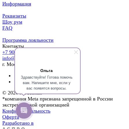
Информация
Реквизиты
Шоу рум
FAQ
Программа лояльности
Контакты
+7 903 137 72 40
info@modelhair.ru
г. Москва ул. Орджоникидзе 12с4
Ольга
Здравствуйте! Готова помочь
вам. Напишите мне, если у
вас появятся вопросы.
© 2026 ModelHair
*компания Meta признана запрещенной в России
экстремистской организацией
Конфиденциальность
Оферта
Разработано в