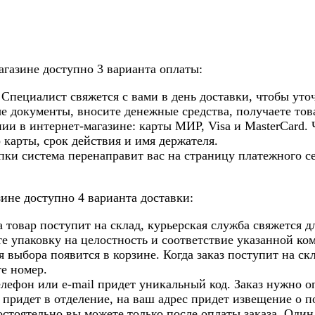
газине доступно 3 варианта оплаты:
Специалист свяжется с вами в день доставки, чтобы уточ
 документы, вносите денежные средства, получаете това
и в интернет-магазине: карты МИР, Visa и MasterCard. 
 карты, срок действия и имя держателя.
ки система перенаправит вас на страницу платежного се
зине доступно 4 варианта доставки:
гда товар поступит на склад, курьерская служба свяжется
те упаковку на целостность и соответствие указанной ко
 выбора появится в корзине. Когда заказ поступит на ск
те номер.
телефон или e-mail придет уникальный код. Заказ нужно 
з придет в отделение, на ваш адрес придет извещение о 
остоятельно вы можете только после оплаты заказа. Один